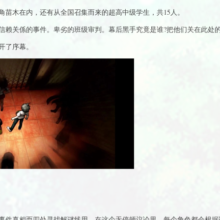
角苗木在内，还有从全国召集而来的超高中级学生，共15人。
信赖关係的事件。卑劣的班级审判。幕后黑手究竟是谁?把他们关在此处的
开了序幕。
事件真相而四处寻找解谜线用。在这个无停顿议论里，每个角色都会根据