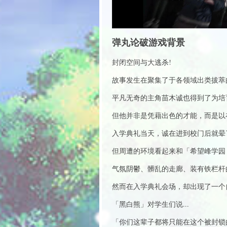
弹丸论破游戏背景
封闭空间与大逃杀!
故事发生在聚集了于各领域出类拔萃
平凡无奇的主角苗木诚也得到了为培
但他并非是凭藉出色的才能，而是以
入学典礼当天，诚在进到校门后就晕
但周遭的环境看起来和「希望峰学园
气氛阴鬱、髒乱的走廊、装有铁栏杆
然而在入学典礼会场，却出现了一个
「黑白熊」对学生们说...
「你们这辈子都将只能在这个被封锁