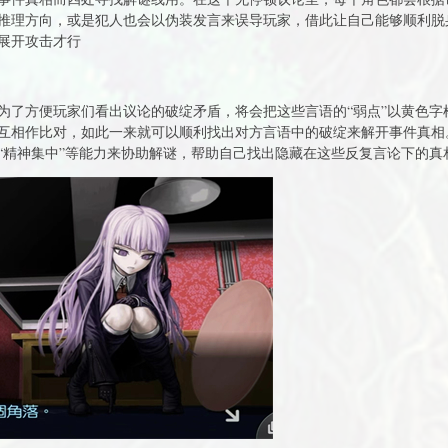
推理方向，或是犯人也会以伪装发言来误导玩家，借此让自己能够顺利脱
展开攻击才行
为了方便玩家们看出议论的破绽矛盾，将会把这些言语的“弱点”以黄色字
互相作比对，如此一来就可以顺利找出对方言语中的破绽来解开事件真相
“精神集中”等能力来协助解谜，帮助自己找出隐藏在这些反复言论下的真