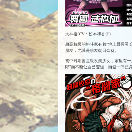
大神樱(CV：松本和香子)
超高校级的格斗家有着“地上最强灵
朋友，尤其是挚友朝日奈葵。
初中时期曾是银发美少女，家里有一
郎”而不断让自己变强，而健一郎已