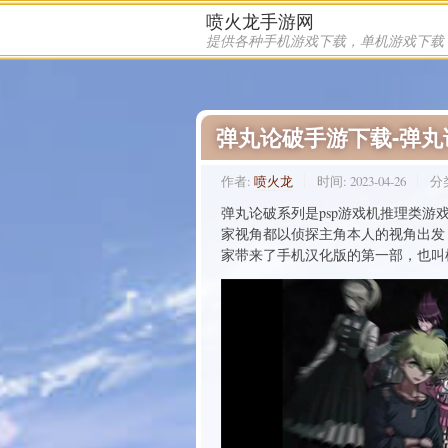
喷火龙手游网
弹丸论破手游下载-弹
作者:
喷火龙
时间:
2023-04-26
分
弹丸论破系列是psp游戏机推理类
家视角都以侦探主角本人的视角出发
家带来了手机汉化版的第一部，也叫