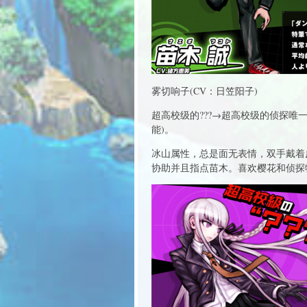
雾切响子(CV：日笠阳子)
超高校级的???→超高校级的侦探
能)。
冰山属性，总是面无表情，双手戴着
协助并且指点苗木。喜欢樱花和侦探