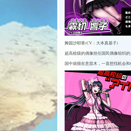
舞园沙耶香(CV：大本真基子)
超高校级的偶像担任国民偶像组织的
国中就很在意苗木，一直想找机会和