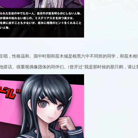
主唱，性格温和。国中时期和苗木城是根黑六中不同班的同学，和苗木相
他搭话。很重视偶像团体的同伴们。(曾开过“我是那时候的那只鹤，请让我