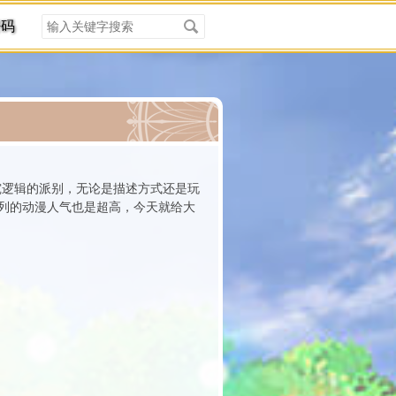
搜
密码
索
关
键
字
分类
究逻辑的派别，无论是描述方式还是玩
列的动漫人气也是超高，今天就给大