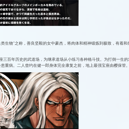
长类生物”之称，善良坚毅的女中豪杰，将肉体和精神锻炼到极致，有着和
座三百年历史的武道场，为继承道场从小练习各种格斗技。为打倒一生的
身患重病。二人曾约在健一郎身体完全康复之前，地上最强宝座由樱保管