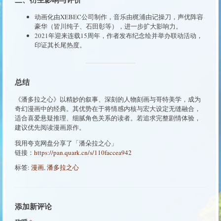
动画化由XEBEC公司制作，音乐由梶浦由记操刀，声优阵容
豪华（皆川纯子、石田彰等），进一步扩大影响力。
2021年迎来连载15周年，作者发布纪念绘并举办联动活动，
印证其长尾热度。
总结
《潘多拉之心》以精妙的叙事、深刻的人物刻画与哥特美学，成为
奇幻漫画中的经典。其优势在于将情感内核与宏大设定无缝融合，
适合喜爱悬疑推理、细腻角色关系的读者。若追求完整剧情体验，
建议优先阅读漫画原作。
我用夸克网盘分享了「潘朵拉之心」
链接：
https://pan.quark.cn/s/110faccea942
标签:
漫画
,
潘多拉之心
添加新评论