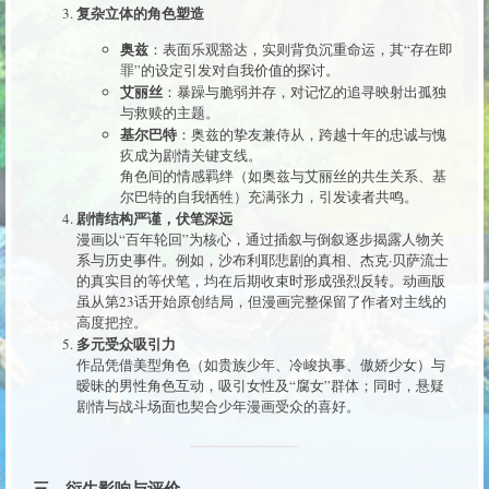
复杂立体的角色塑造
奥兹
：表面乐观豁达，实则背负沉重命运，其“存在即
罪”的设定引发对自我价值的探讨。
艾丽丝
：暴躁与脆弱并存，对记忆的追寻映射出孤独
与救赎的主题。
基尔巴特
：奥兹的挚友兼侍从，跨越十年的忠诚与愧
疚成为剧情关键支线。
角色间的情感羁绊（如奥兹与艾丽丝的共生关系、基
尔巴特的自我牺牲）充满张力，引发读者共鸣。
剧情结构严谨，伏笔深远
漫画以“百年轮回”为核心，通过插叙与倒叙逐步揭露人物关
系与历史事件。例如，沙布利耶悲剧的真相、杰克·贝萨流士
的真实目的等伏笔，均在后期收束时形成强烈反转。动画版
虽从第23话开始原创结局，但漫画完整保留了作者对主线的
高度把控。
多元受众吸引力
作品凭借美型角色（如贵族少年、冷峻执事、傲娇少女）与
暧昧的男性角色互动，吸引女性及“腐女”群体；同时，悬疑
剧情与战斗场面也契合少年漫画受众的喜好。
三、衍生影响与评价