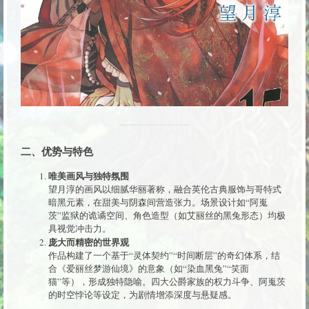
二、优势与特色
唯美画风与独特氛围
望月淳的画风以细腻华丽著称，融合英伦古典服饰与哥特式
暗黑元素，在甜美与阴森间营造张力。场景设计如“阿嵬
茨”监狱的诡谲空间、角色造型（如艾丽丝的黑兔形态）均极
具视觉冲击力。
庞大而精密的世界观
作品构建了一个基于“灵体契约”“时间断层”的奇幻体系，结
合《爱丽丝梦游仙境》的意象（如“染血黑兔”“笑面
猫”等），形成独特隐喻。四大公爵家族的权力斗争、阿嵬茨
的时空悖论等设定，为剧情增添深度与悬疑感。