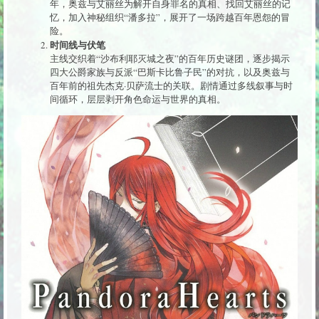
年，奥兹与艾丽丝为解开自身罪名的真相、找回艾丽丝的记
忆，加入神秘组织“潘多拉”，展开了一场跨越百年恩怨的冒
险。
时间线与伏笔
主线交织着“沙布利耶灭城之夜”的百年历史谜团，逐步揭示
四大公爵家族与反派“巴斯卡比鲁子民”的对抗，以及奥兹与
百年前的祖先杰克·贝萨流士的关联。剧情通过多线叙事与时
间循环，层层剥开角色命运与世界的真相。