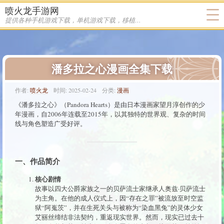
喷火龙手游网
提供各种手机游戏下载，单机游戏下载，移植游戏下载
潘多拉之心漫画全集下载
作者:
喷火龙
时间:
2025-02-24
分类:
漫画
《潘多拉之心》（Pandora Hearts）是由日本漫画家望月淳创作的少
年漫画，自2006年连载至2015年，以其独特的世界观、复杂的时间
线与角色塑造广受好评。
一、作品简介
核心剧情
故事以四大公爵家族之一的贝萨流士家继承人奥兹·贝萨流士
为主角。在他的成人仪式上，因“存在之罪”被流放至时空监
狱“阿嵬茨”，并在生死关头与被称为“染血黑兔”的灵体少女
艾丽丝缔结非法契约，重返现实世界。然而，现实已过去十