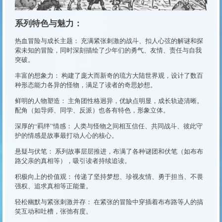
系列特色与魅力：
热血冒险与成长主题： 充满紧张刺激的战斗、扣人心弦的解谜和探
索未知的冒险，同时深刻描绘了少年们的勇气、友情、责任与自我
突破。
丰富的想象力： 构建了庞大而新奇的琉方大陆世界观，设计了数百
种形态能力各异的怪物，满足了读者的奇思妙想。
鲜明的人物塑造： 主角团性格迥异，优缺点明显，成长轨迹清晰。
配角（如导师、同学、反派）也各有特色，形象立体。
深厚的“羁绊”情感： 人类与怪物之间相互信任、共同战斗、彼此守
护的情感是故事最打动人心的核心。
悬疑与伏笔： 系列故事层层推进，布满了各种谜团和伏笔（如布布
路父亲的真相等），吸引读者持续追读。
积极向上的价值观： 传递了坚持梦想、珍视友情、勇于担当、不畏
强权、追求真相等正能量。
轻松幽默与紧张刺激并存： 在紧张的冒险中穿插着布布路等人的搞
笑互动和吐槽，张弛有度。