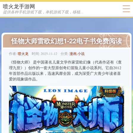
喷火龙手游网
提供各种手机游戏下载，单机游戏下载，移植游戏下载
怪物大师雷欧幻想1-22电子书免费阅读
作者:
喷火龙
时间:
2025-11-12
分类:
漫画
,
小说
《怪物大师》 是中国著名儿童文学作家雷欧幻像（代表作还有《查
理九世》）创作的一套大型原创奇幻冒险儿童小说系列。它自2012
年首部作品出版以来，迅速风靡全国，成为深受广大青少年读者喜
爱的现象级作品。