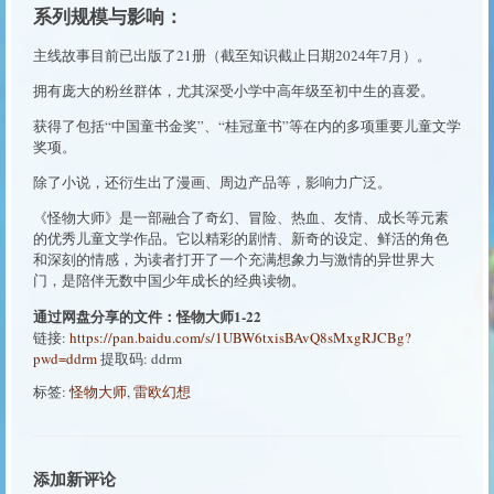
系列规模与影响：
主线故事目前已出版了21册（截至知识截止日期2024年7月）。
拥有庞大的粉丝群体，尤其深受小学中高年级至初中生的喜爱。
获得了包括“中国童书金奖”、“桂冠童书”等在内的多项重要儿童文学
奖项。
除了小说，还衍生出了漫画、周边产品等，影响力广泛。
《怪物大师》是一部融合了奇幻、冒险、热血、友情、成长等元素
的优秀儿童文学作品。它以精彩的剧情、新奇的设定、鲜活的角色
和深刻的情感，为读者打开了一个充满想象力与激情的异世界大
门，是陪伴无数中国少年成长的经典读物。
通过网盘分享的文件：怪物大师1-22
链接:
https://pan.baidu.com/s/1UBW6txisBAvQ8sMxgRJCBg?
pwd=ddrm
提取码: ddrm
标签:
怪物大师
,
雷欧幻想
添加新评论