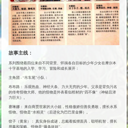
故事主线：
系列围绕着四位来自不同背景、怀揣各自目标的少年少女在摩尔本
十字基地的入学、学习、冒险和成长展开：
主角团 - “吊车尾”小队：
布布路： 乐观热血、神经大条、力大无穷的少年。父亲是背负污名
的传奇怪物大师。他的怪物是外表看似棺材的“四不像”（神秘且潜
力巨大）。
赛琳娜： 来自商贾世家的大小姐，性格傲娇但善良勇敢，擅长水系
怪物。怪物是“水精灵”（后进化为巴巴里金狮）。
饺子（黄泉）： 真实身份成谜，总戴着狐狸面具，聪明机智，擅长
用毒和策略。怪物是“藤条妖妖”。