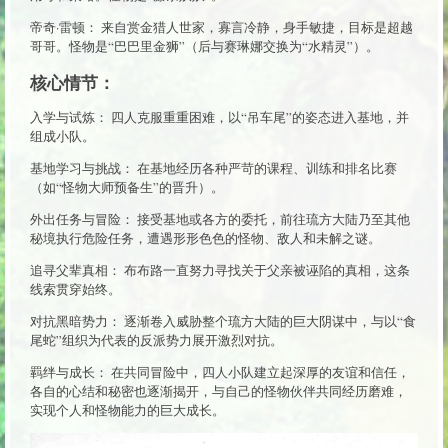
帝奇·雷顿： 来自赏金猎人世家，寡言冷静，身手敏捷，目标是超越
哥哥。怪物是“巴巴里金狮”（后与赛琳娜交换为“水精灵”）。
核心情节：
入学与试炼： 四人克服重重困难，以“吊车尾”的姿态进入基地，并
组成小队。
基地学习与挑战： 在基地经历各种严苛的课程、训练和排名比赛
（如“怪物大师预备生”的晋升）。
外出任务与冒险： 接受基地或各方的委托，前往琉方大陆乃至其他
秘境执行危险任务，遭遇形形色色的怪物、敌人和未解之谜。
追寻父辈真相： 布布路一直努力寻找关于父亲被诬陷的真相，这条
线索贯穿始终。
对抗黑暗势力： 逐渐卷入威胁整个琉方大陆的巨大阴谋中，与以“食
尾蛇”组织为代表的反派势力展开激烈对抗。
羁绊与成长： 在共同冒险中，四人小队建立起深厚的友谊和信任，
各自的心结和秘密也逐渐揭开，与自己的怪物伙伴共同经历磨难，
实现个人和怪物能力的巨大成长。